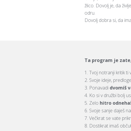
žlico. Dovolj je, da živ
odru.
Dovolj dobra si, da ima
Ta program je zate
Tvoj notranji kritik t
Svoje ideje, predloge
Ponavadi
dvomiš v
Ko si v družbi bolj us
Zelo
hitro odneha
Svoje sanje daješ na 
Večkrat se vate prik
Dostikrat imaš občut