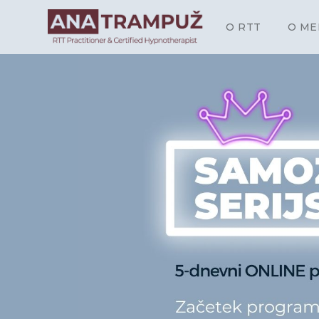
O RTT
O ME