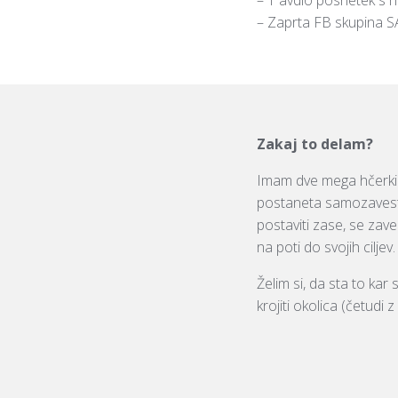
– Zaprta FB skupina SA
Zakaj to delam?
Imam dve mega hčerki
postaneta samozavestn
postaviti zase, se zav
na poti do svojih ciljev.
Želim si, da sta to kar s
krojiti okolica (četud