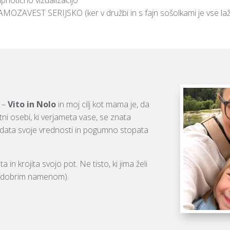
MOZAVEST SERIJSKO (ker v družbi in s fajn sošolkami je vse laž
 –
Vito in Nolo
in moj cilj kot mama je, da
i osebi, ki verjameta vase, se znata
edata svoje vrednosti in pogumno stopata
ta in krojita svojo pot. Ne tisto, ki jima želi
i z dobrim namenom).