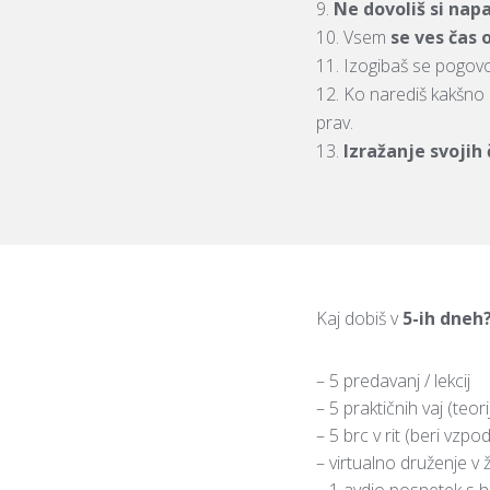
Ne dovoliš si nap
Vsem
se ves čas 
Izogibaš se pogovor
Ko narediš kakšno 
prav.
Izražanje svojih
Kaj dobiš v
5-ih dneh
– 5 predavanj / lekcij
– 5 praktičnih vaj (teo
– 5 brc v rit (beri vzpo
– virtualno druženje v
– 1 avdio posnetek s hi