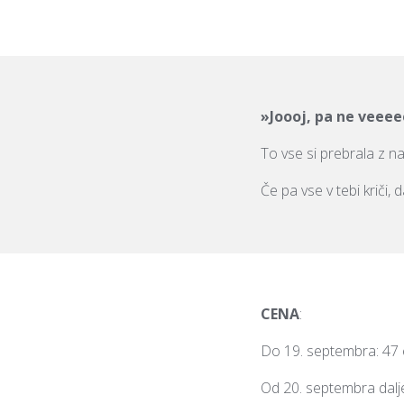
»Joooj, pa ne veeee
To vse si prebrala z na
Če pa vse v tebi kriči,
CENA
:
Do 19. septembra: 47 
Od 20. septembra dalj