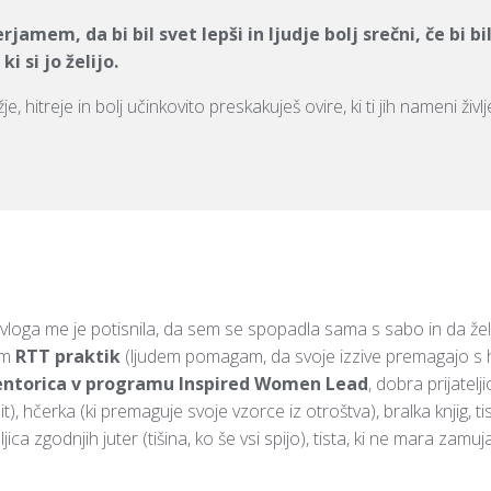
rjamem, da bi bil svet lepši in ljudje bolj srečni, če bi bi
ki si jo želijo.
, hitreje in bolj učinkovito preskakuješ ovire, ki ti jih nameni življ
 vloga me je potisnila, da sem se spopadla sama s sabo in da želi
sem
RTT praktik
(ljudem pomagam, da svoje izzive premagajo s
ntorica v programu Inspired Women Lead
, dobra prijatel
t), hčerka (ki premaguje svoje vzorce iz otroštva), bralka knjig, ti
teljica zgodnjih juter (tišina, ko še vsi spijo), tista, ki ne mara zamujan