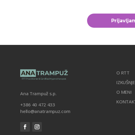
Prijavlja
O RTT
IZKUŠNJ
O MENI
Ana Trampuž s.p.
KONTAK
+386 40 472 433
hello@anatrampuz.com