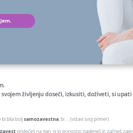
ujem.
m.
 v svojem življenju doseči, izkusiti, doživeti, si upat
e bi bila bolj
samozavestna
, bi … (vstavi svoj primer).
zavest
privlečeš na dan, si jo ponosno nadeneš in začneš zajema