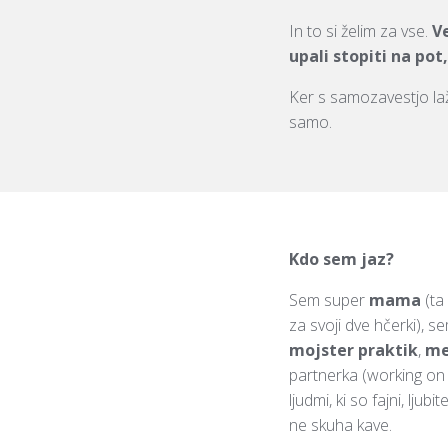
In to si želim za vse.
Ve
upali stopiti na pot, 
Ker s samozavestjo lažje
samo.
Kdo sem jaz?
Sem super
mama
(ta
za svoji dve hčerki), 
mojster praktik
,
me
partnerka (working on i
ljudmi, ki so fajni, ljubi
ne skuha kave.