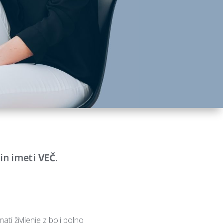
i in imeti
VEČ
.
ti življenje z bolj polno