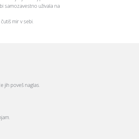
 da bi samozavestno uživala na
čutiš mir v sebi.
če jih poveš naglas.
njam.