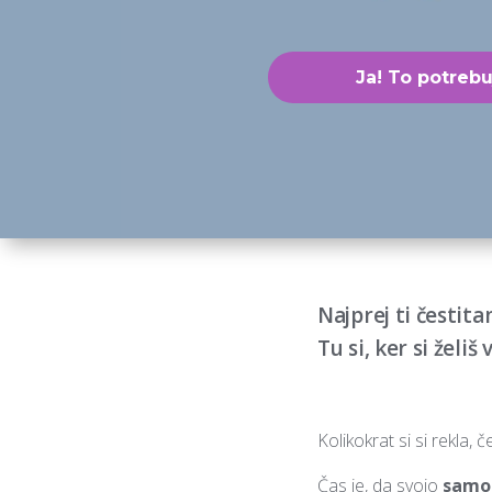
Ja! To potreb
Najprej ti čestita
Tu si, ker si želiš
Kolikokrat si si rekla, č
Čas je, da svojo
samo