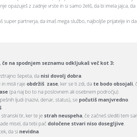
ljenje opazuješ z zadnje vrste in si samo želiš, da bi imela jajca,
š super partnerja, da imaš mega službo, najboljše prijatelje in da 
, če na spodnjem seznamu odkljukaš več kot 3:
i vztrajno šepeta, da
nisi dovolj dobra
.
 in misli raje
obdržiš
zase
, ker se ti zdi, da
te bodo obsojali
, 
ase
(pa naj bo to na poslovnem ali osebnem področju).
pešnih ljudi (nazivi, denar, status), se
počutiš manjvredno
.
š
.
stranski tir, ker te je
strah neuspeha
, če začneš slediti tem sa
rade misel, da tebi pač
določene stvari niso dosegljive
.
ek, da si
nevidna
.