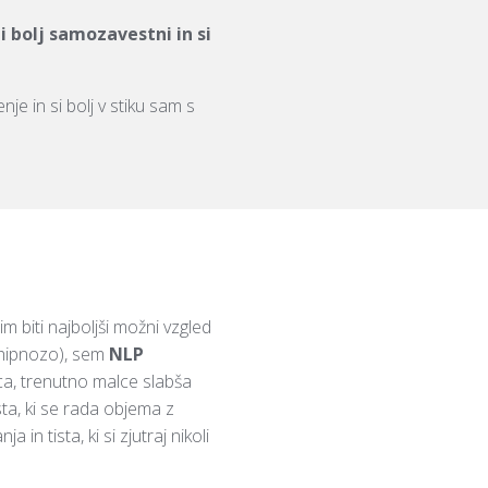
li bolj samozavestni in si
enje in si bolj v stiku sam s
m biti najboljši možni vzgled
 hipnozo), sem
NLP
jica, trenutno malce slabša
sta, ki se rada objema z
ja in tista, ki si zjutraj nikoli