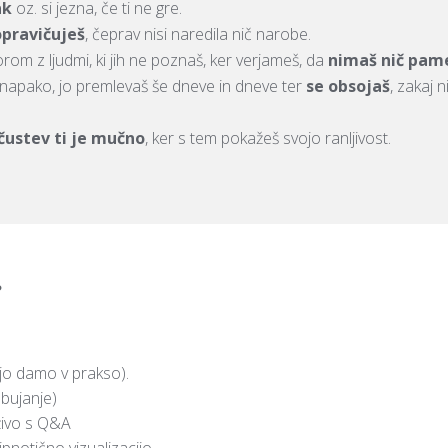
ak
oz. si jezna, če ti ne gre.
opravičuješ
, čeprav nisi naredila nič narobe.
om z ljudmi, ki jih ne poznaš, ker verjameš, da
nimaš nič pam
napako, jo premlevaš še dneve in dneve ter
se obsojaš
, zakaj n
 čustev ti je mučno
, ker s tem pokažeš svojo ranljivost.
?
rijo damo v prakso).
dbujanje)
 živo s Q&A
pnotično vizualizacijo