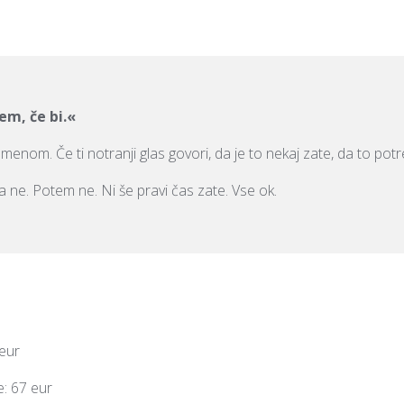
em, če bi.«
menom. Če ti notranji glas govori, da je to nekaj zate, da to pot
 da ne. Potem ne. Ni še pravi čas zate. Vse ok.
eur
e: 67 eur